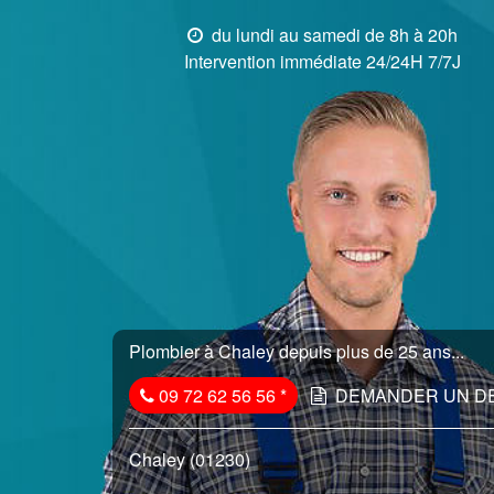
du lundi au samedi de 8h à 20h
Intervention immédiate 24/24H 7/7J
Plombier à Chaley depuis plus de 25 ans...
09 72 62 56 56
*
DEMANDER UN D
Chaley (01230)