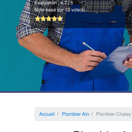
Evaluation :
4.7
/ 5
Note basé sur 12 vote(s)
Accueil
Plombier Ain
Plombier Chaley