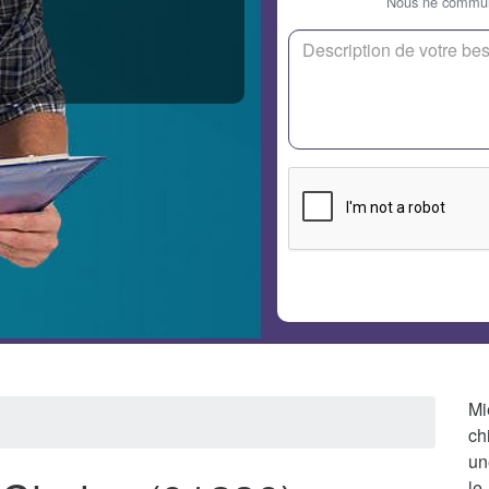
Nous ne communi
Mi
ch
un
le