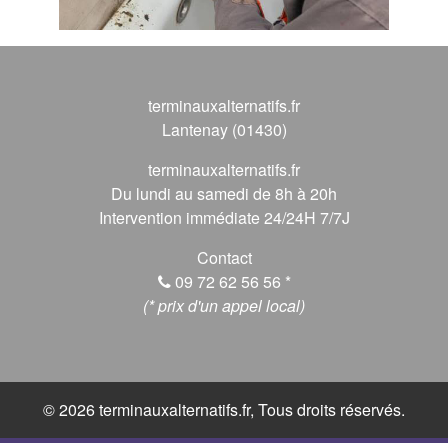
terminauxalternatifs.fr
Lantenay (01430)
terminauxalternatifs.fr
Du lundi au samedi de 8h à 20h
Intervention immédiate 24/24H 7/7J
Contact
09 72 62 56 56
*
(* prix d'un appel local)
© 2026 terminauxalternatifs.fr, Tous droits réservés.