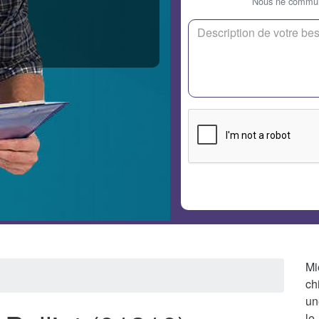
Nous ne communi
Mi
ch
un
le