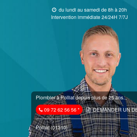
du lundi au samedi de 8h à 20h
Intervention immédiate 24/24H 7/7J
Plombier à Polliat depuis plus de 25 ans...
09 72 62 56 56
*
DEMANDER UN D
Polliat (01310)