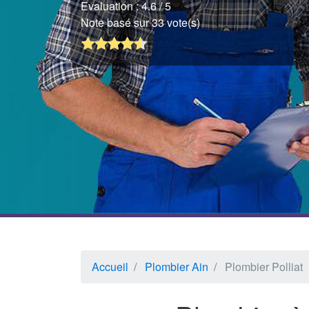
Evaluation :
4.6
/ 5
Note basé sur 33 vote(s)
Accueil
Plombier Ain
Plombier Polliat