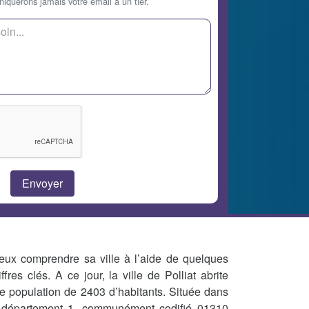
querons jamais votre email à un tier.
eux comprendre sa ville à l’aide de quelques
iffres clés. A ce jour, la ville de Polliat abrite
e population de 2403 d’habitants. Située dans
 département 1, communément codifié 01310