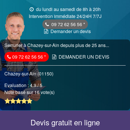
du lundi au samedi de 8h à 20h
Intervention immédiate 24/24H 7/7J
09 72 62 56 56
*
Demander un devis
Serrurier à Chazey-sur-Ain depuis plus de 25 ans...
09 72 62 56 56
*
DEMANDER UN DEVIS
Chazey-sur-Ain (01150)
Evaluation :
4.9
/ 5
Note basé sur 16 vote(s)
Devis gratuit en ligne