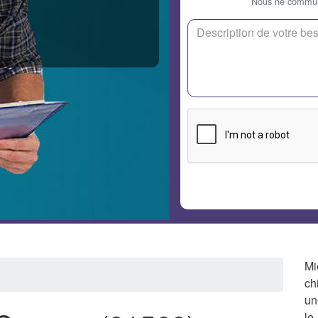
Nous ne communi
Mi
ch
un
le