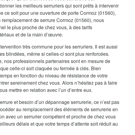
onner les meilleurs serruriers qui sont prêts à intervenir
e ce soit pour une ouverture de porte Cormoz (01560),
un remplacement de serrure Cormoz (01560), nous
el le plus proche de chez vous, à des tarifs
tériaux et de la main d’œuvre.
ervention très commune pour les serruriers. Il est aussi
es blindées, même si celles-ci sont plus renforcées.
re, nos professionnels partenaires sont en mesure de
que celle-ci soit claquée ou fermée à clés. Bien
temps en fonction du niveau de résistance de votre
ntrer sereinement chez vous. Alors n’hésitez pas à faire
us mettre en relation avec l’un d’entre eux.
errure et besoin d’un dépannage serrurerie, ce n’est pas
procéder au remplacement des éléments de serrurerie en
ion avec un serrurier compétent et proche de chez vous
illeurs délais et que votre temps d’attente soit réduit au