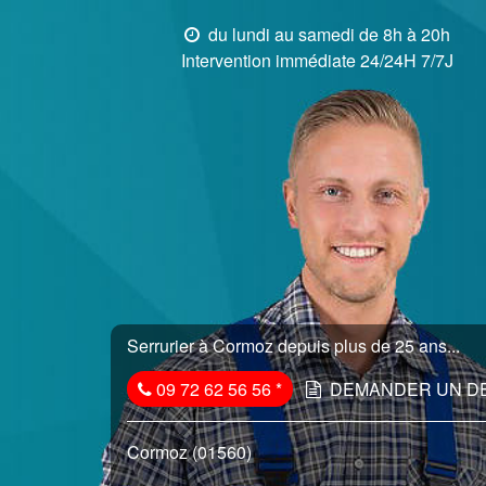
du lundi au samedi de 8h à 20h
Intervention immédiate 24/24H 7/7J
Serrurier à Cormoz depuis plus de 25 ans...
09 72 62 56 56
*
DEMANDER UN D
Cormoz (01560)