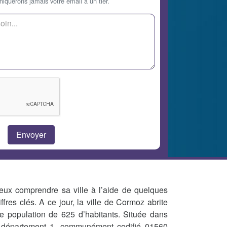
querons jamais votre email à un tier.
eux comprendre sa ville à l’aide de quelques
iffres clés. A ce jour, la ville de Cormoz abrite
e population de 625 d’habitants. Située dans
 département 1, communément codifié 01560