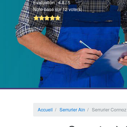
Evaluation :
4.8
/ 5
Note basé sur 12 vote(s)
Accueil
Serrurier Ain
Serrurier Cormoz