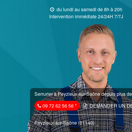
du lundi au samedi de 8h à 20h
Intervention immédiate 24/24H 7/7J
Serrurier à Peyzieux-sur-Saône depuis plus de 
09 72 62 56 56
*
DEMANDER UN D
Peyzieux-sur-Saône (01140)