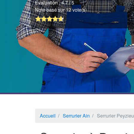
Evaluation :
4.7
/ 5
Note basé sur 12 vote(s)
Accueil
Serrurier Ain
Serrurier Peyzie