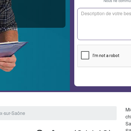
Nous ne communi
Mi
ux-sur-Saône
ch
Sa
Si