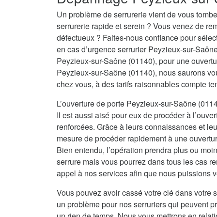
Un problème de serrurerie vient de vous tombe
serrurerie rapide et serein ? Vous venez de re
défectueux ? Faites-nous confiance pour sélecti
en cas d’urgence serrurier Peyzieux-sur-Saône
Peyzieux-sur-Saône (01140), pour une ouvertu
Peyzieux-sur-Saône (01140), nous saurons vous
chez vous, à des tarifs raisonnables compte te
L’ouverture de porte Peyzieux-sur-Saône (01140
Il est aussi aisé pour eux de procéder à l’ouve
renforcées. Grâce à leurs connaissances et leur
mesure de procéder rapidement à une ouverture 
Bien entendu, l’opération prendra plus ou moin
serrure mais vous pourrez dans tous les cas re
appel à nos services afin que nous puissions vo
Vous pouvez avoir cassé votre clé dans votre s
un problème pour nos serruriers qui peuvent 
un rien de temps. Nous vous mettrons en relat