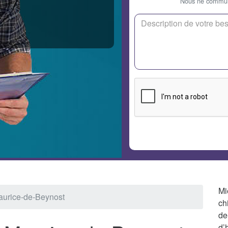
Nous ne communi
Mi
Maurice-de-Beynost
ch
de
d’