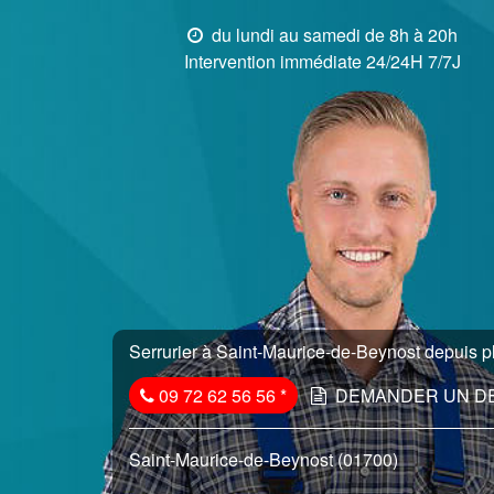
du lundi au samedi de 8h à 20h
Intervention immédiate 24/24H 7/7J
Serrurier à Saint-Maurice-de-Beynost depuis pl
09 72 62 56 56
*
DEMANDER UN D
Saint-Maurice-de-Beynost (01700)