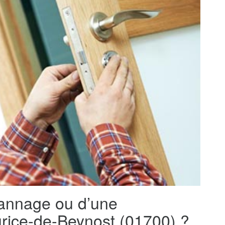
pannage ou d’une
aurice-de-Beynost (01700) ?