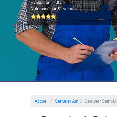
Evaluation :
4.8
/ 5
Note basé sur 51 vote(s)
Accueil
Serrurier Ain
Serrurier Saint-