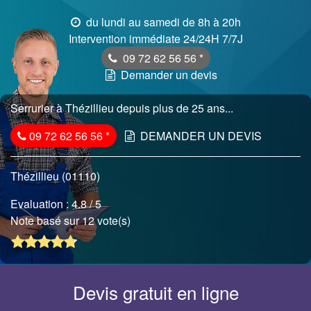
du lundi au samedi de 8h à 20h
Intervention immédiate 24/24H 7/7J
09 72 62 56 56
*
Demander un devis
Serrurier à Thézillieu depuis plus de 25 ans...
09 72 62 56 56
*
DEMANDER UN DEVIS
Thézillieu (01110)
Evaluation :
4.8
/ 5
Note basé sur 12 vote(s)
Devis gratuit en ligne