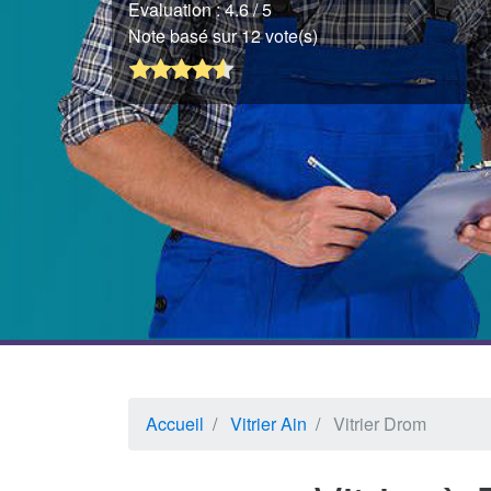
Evaluation :
4.6
/ 5
Note basé sur 12 vote(s)
Accueil
Vitrier Ain
Vitrier Drom