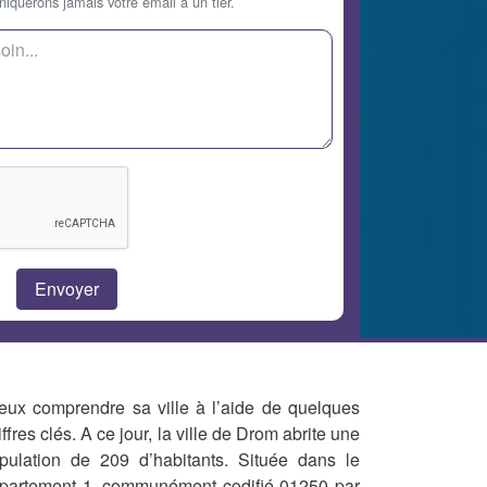
querons jamais votre email à un tier.
eux comprendre sa ville à l’aide de quelques
iffres clés. A ce jour, la ville de Drom abrite une
pulation de 209 d’habitants. Située dans le
partement 1, communément codifié 01250 par