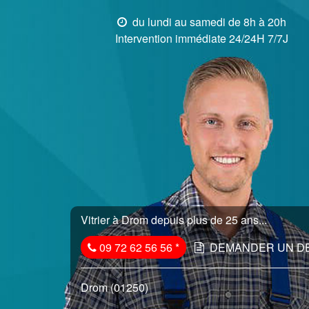
du lundi au samedi de 8h à 20h
Intervention immédiate 24/24H 7/7J
Vitrier à Drom depuis plus de 25 ans...
09 72 62 56 56
*
DEMANDER UN D
Drom (01250)