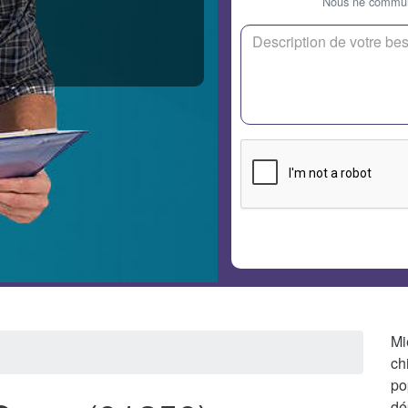
Nous ne communi
Mi
ch
po
dé