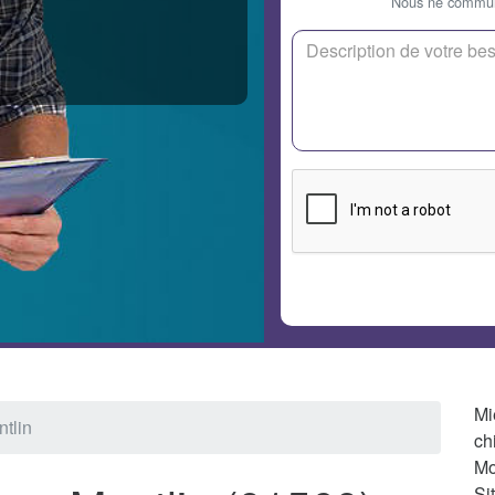
Nous ne communi
Mi
ntlin
ch
Mo
Si