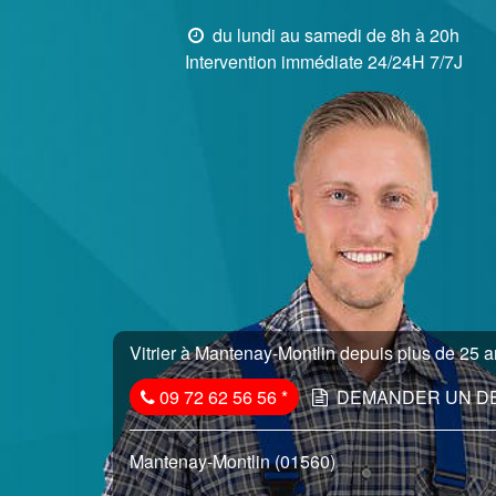
du lundi au samedi de 8h à 20h
Intervention immédiate 24/24H 7/7J
Vitrier à Mantenay-Montlin depuis plus de 25 an
09 72 62 56 56
*
DEMANDER UN D
Mantenay-Montlin (01560)