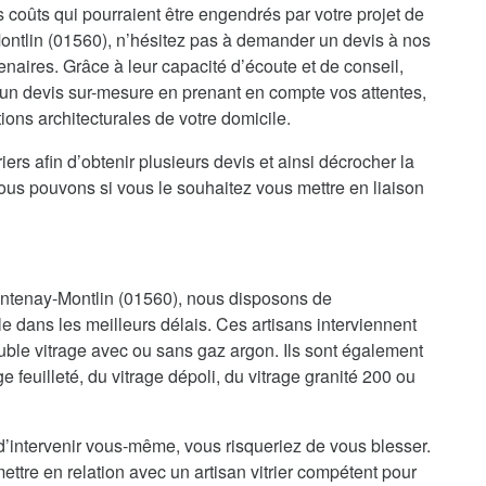
es coûts qui pourraient être engendrés par votre projet de
ntlin (01560), n’hésitez pas à demander un devis à nos
enaires. Grâce à leur capacité d’écoute et de conseil,
s un devis sur-mesure en prenant en compte vos attentes,
ions architecturales de votre domicile.
iers afin d’obtenir plusieurs devis et ainsi décrocher la
nous pouvons si vous le souhaitez vous mettre en liaison
Mantenay-Montlin (01560), nous disposons de
le dans les meilleurs délais. Ces artisans interviennent
uble vitrage avec ou sans gaz argon. Ils sont également
e feuilleté, du vitrage dépoli, du vitrage granité 200 ou
d’intervenir vous-même, vous risqueriez de vous blesser.
ettre en relation avec un artisan vitrier compétent pour