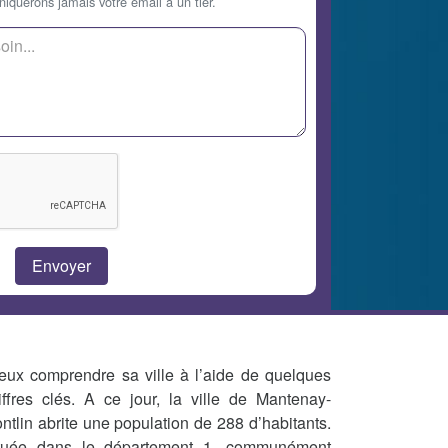
querons jamais votre email à un tier.
eux comprendre sa ville à l’aide de quelques
iffres clés. A ce jour, la ville de Mantenay-
ntlin abrite une population de 288 d’habitants.
tuée dans le département 1, communément