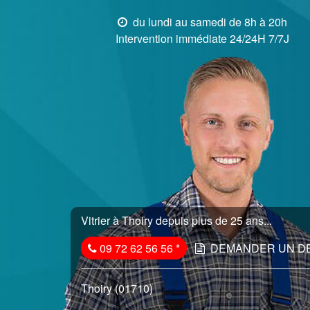
du lundi au samedi de 8h à 20h
Intervention immédiate 24/24H 7/7J
Vitrier à Thoiry depuis plus de 25 ans...
09 72 62 56 56
*
DEMANDER UN D
Thoiry (01710)