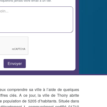
querons jamais votre email à un tier.
eux comprendre sa ville à l’aide de quelques
iffres clés. A ce jour, la ville de Thoiry abrite
e population de 5205 d’habitants. Située dans
 département 1, communément codifié 01710