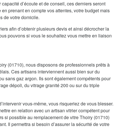
r capacité d’écoute et de conseil, ces derniers seront
e en prenant en compte vos attentes, votre budget mais
es de votre domicile.
iers afin d’obtenir plusieurs devis et ainsi décrocher la
nous pouvons si vous le souhaitez vous mettre en liaison
hoiry (01710), nous disposons de professionnels prêts à
élais. Ces artisans interviennent aussi bien sur du
ou sans gaz argon. Ils sont également compétents pour
trage dépoli, du vitrage granité 200 ou sur du triple
d’intervenir vous-même, vous risqueriez de vous blesser.
ettre en relation avec un artisan vitrier compétent pour
rs si possible au remplacement de vitre Thoiry (01710)
nt. Il permettra si besoin d’assurer la sécurité de votre