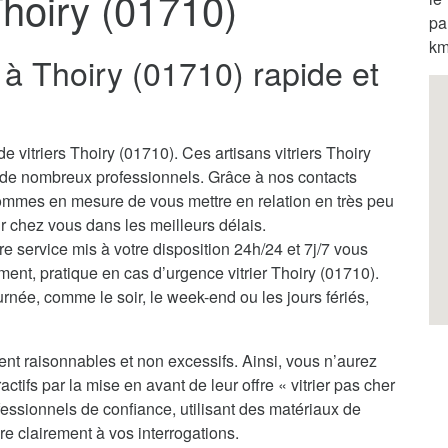
 Thoiry (01710)
pa
km
r à Thoiry (01710) rapide et
 vitriers Thoiry (01710). Ces artisans vitriers Thoiry
 de nombreux professionnels. Grâce à nos contacts
sommes en mesure de vous mettre en relation en très peu
nir chez vous dans les meilleurs délais.
tre service mis à votre disposition 24h/24 et 7j/7 vous
ment, pratique en cas d’urgence vitrier Thoiry (01710).
rnée, comme le soir, le week-end ou les jours fériés,
ent raisonnables et non excessifs. Ainsi, vous n’aurez
actifs par la mise en avant de leur offre « vitrier pas cher
essionnels de confiance, utilisant des matériaux de
re clairement à vos interrogations.