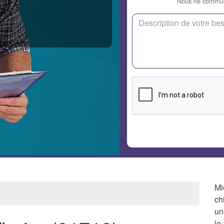
Nous ne communi
Mi
ch
un
le