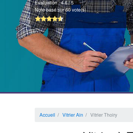
Evaluation :
4.6
/ 5
Note basé sur 60 vote(s)
Accueil
Vitrier Ain
Vitrier Thoiry