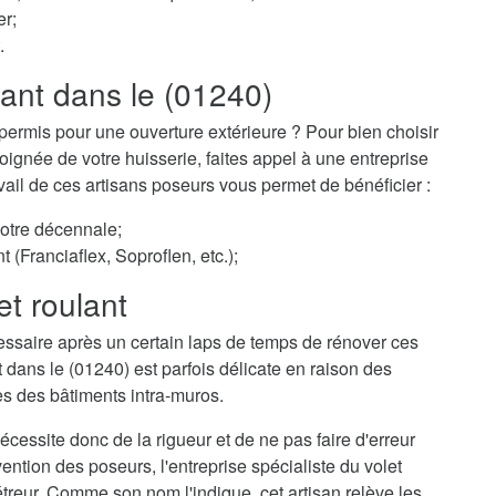
er;
.
lant dans le (01240)
permis pour une ouverture extérieure ? Pour bien choisir
ignée de votre huisserie, faites appel à une entreprise
ravail de ces artisans poseurs vous permet de bénéficier :
votre décennale;
t (Franciaflex, Soproflen, etc.);
et roulant
essaire après un certain laps de temps de rénover ces
t dans le (01240) est parfois délicate en raison des
es des bâtiments intra-muros.
cessite donc de la rigueur et de ne pas faire d'erreur
ention des poseurs, l'entreprise spécialiste du volet
treur. Comme son nom l'indique, cet artisan relève les