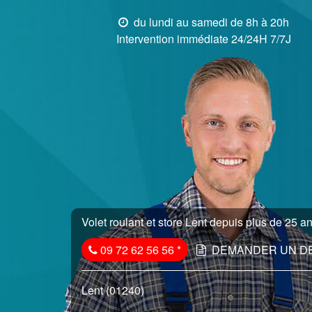
du lundi au samedi de 8h à 20h
Intervention immédiate 24/24H 7/7J
Volet roulant et store Lent depuis plus de 25 an
09 72 62 56 56
*
DEMANDER UN D
Lent (01240)