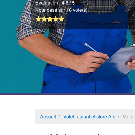
Evaluation :
4.8
/ 5
Note basé sur 16 vote(s)
Accueil
Volet roulant et store Ain
Volet 