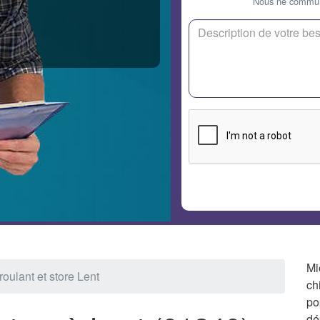
Nous ne communi
Mi
roulant et store Lent
ch
po
dé