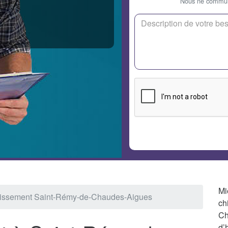
Nous ne communi
Mi
issement Saint-Rémy-de-Chaudes-Aigues
ch
Ch
d’