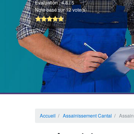
Evaluation :
4.8
/ 5
Note basé sur 12 vote(s)
Accueil
Assainissement Cantal
Assain