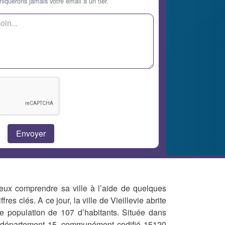
querons jamais votre email à un tier.
eux comprendre sa ville à l’aide de quelques
iffres clés. A ce jour, la ville de Vieillevie abrite
e population de 107 d’habitants. Située dans
 département 15, communément codifié 15120