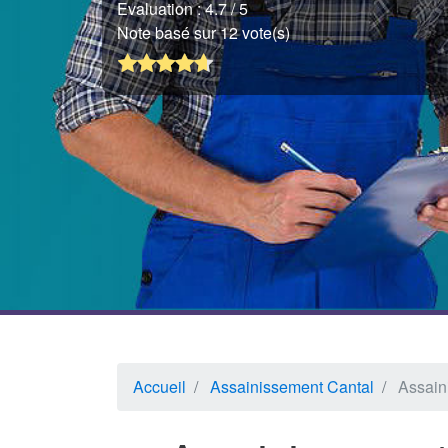
Evaluation :
4.7
/ 5
Note basé sur 12 vote(s)
Accueil
Assainissement Cantal
Assain