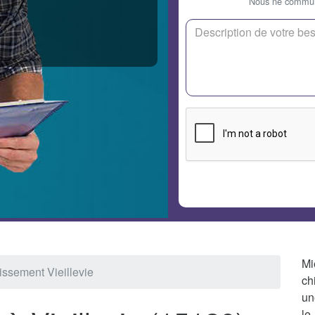
Nous ne communi
Mi
issement Vieillevie
ch
un
le