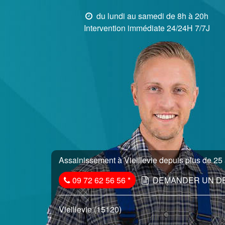
du lundi au samedi de 8h à 20h
Intervention immédiate 24/24H 7/7J
Assainissement à Vieillevie depuis plus de 25 
09 72 62 56 56
*
DEMANDER UN D
Vieillevie (15120)