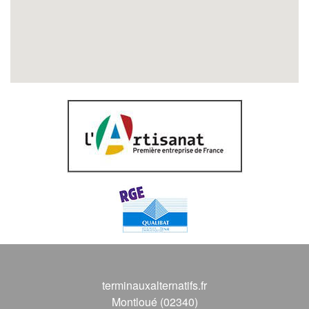
terminauxalternatifs.fr
Montloué (02340)