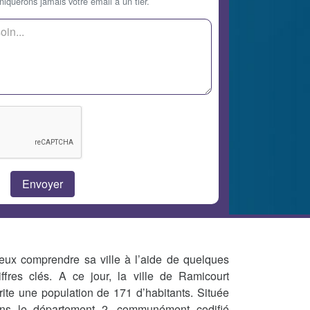
querons jamais votre email à un tier.
eux comprendre sa ville à l’aide de quelques
iffres clés. A ce jour, la ville de Ramicourt
rite une population de 171 d’habitants. Située
ns le département 2, communément codifié