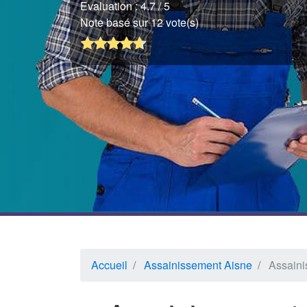
Evaluation :
4.7
/ 5
Note basé sur 12 vote(s)
Accueil
Assainissement Aisne
Assaini