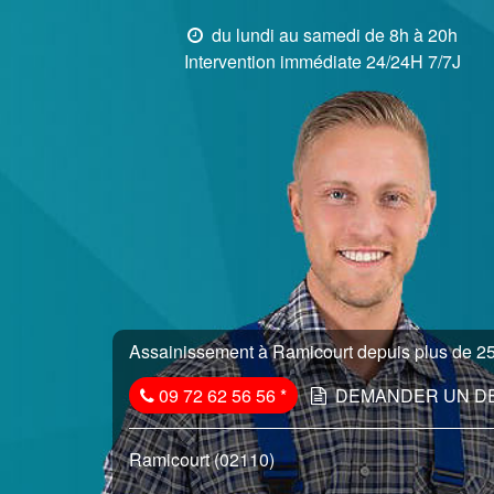
du lundi au samedi de 8h à 20h
Intervention immédiate 24/24H 7/7J
Assainissement à Ramicourt depuis plus de 25 
09 72 62 56 56
*
DEMANDER UN D
Ramicourt (02110)