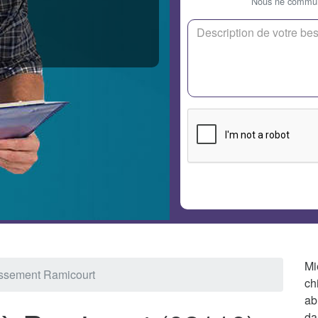
Nous ne communi
Mi
ssement Ramicourt
ch
ab
da