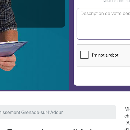
Nous ne communi
Mi
nissement Grenade-sur-l'Adour
ch
l'
d’