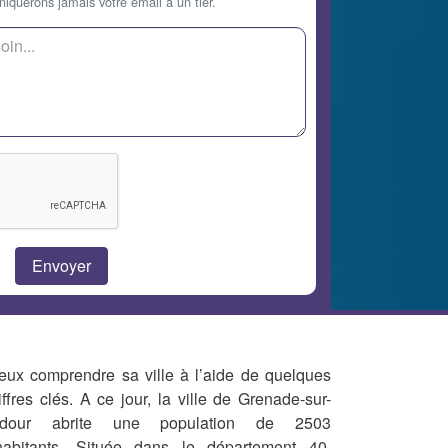
querons jamais votre email à un tier.
eux comprendre sa ville à l’aide de quelques
iffres clés. A ce jour, la ville de Grenade-sur-
Adour abrite une population de 2503
habitants. Située dans le département 40,