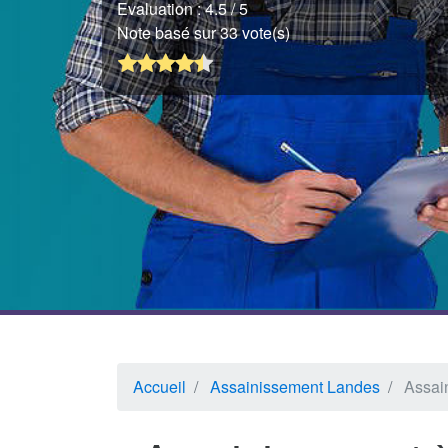
Evaluation :
4.5
/ 5
Note basé sur 33 vote(s)
Accueil
Assainissement Landes
Assai