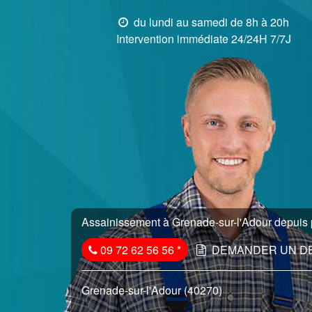
du lundi au samedi de 8h à 20h
Intervention immédiate 24/24H 7/7J
Assainissement à Grenade-sur-l'Adour depuis p
09 72 62 56 56
*
DEMANDER UN D
Grenade-sur-l'Adour (40270)