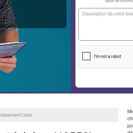
Nous ne communi
Mi
nissement Léon
ch
po
dé