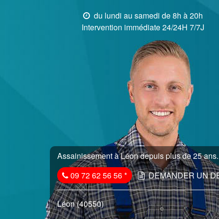
du lundi au samedi de 8h à 20h
Intervention immédiate 24/24H 7/7J
Assainissement à Léon depuis plus de 25 ans..
09 72 62 56 56
*
DEMANDER UN D
Léon (40550)