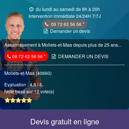
du lundi au samedi de 8h à 20h
Intervention immédiate 24/24H 7/7J
09 72 62 56 56
*
Demander un devis
Assainissement à Moliets-et-Maa depuis plus de 25 ans...
09 72 62 56 56
*
DEMANDER UN DEVIS
Moliets-et-Maa (40660)
Evaluation :
4.8
/ 5
Note basé sur 12 vote(s)
Devis gratuit en ligne