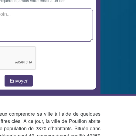
querons jamais votre email à un tier.
eux comprendre sa ville à l’aide de quelques
iffres clés. A ce jour, la ville de Pouillon abrite
e population de 2870 d’habitants. Située dans
 département 40, communément codifié 40350