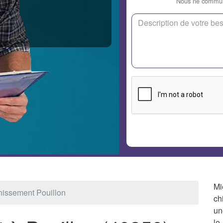
Nous ne communi
Mi
nissement Pouillon
ch
un
le