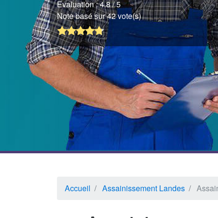
Evaluation :
4.8
/ 5
Note basé sur 42 vote(s)
Accueil
Assainissement Landes
Assai