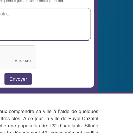
querons jamais votre email à un tier.
eux comprendre sa ville à l’aide de quelques
iffres clés. A ce jour, la ville de Puyol-Cazalet
rite une population de 122 d’habitants. Située
ns le département 40, communément codifié