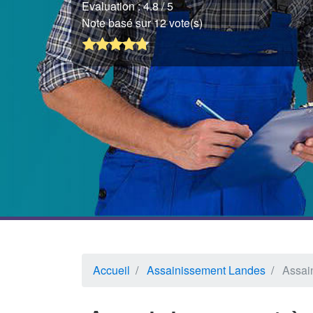
Evaluation :
4.8
/ 5
Note basé sur 12 vote(s)
Accueil
Assainissement Landes
Assai