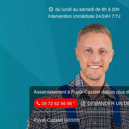
du lundi au samedi de 8h à 20h
Intervention immédiate 24/24H 7/7J
Assainissement à Puyol-Cazalet depuis plus de
09 72 62 56 56
*
DEMANDER UN D
Puyol-Cazalet (40320)