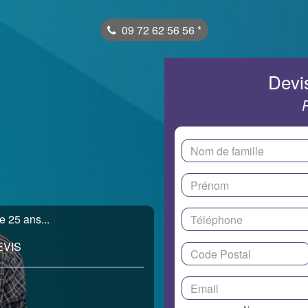
09 72 62 56 56
*
Devis
 25 ans...
EVIS