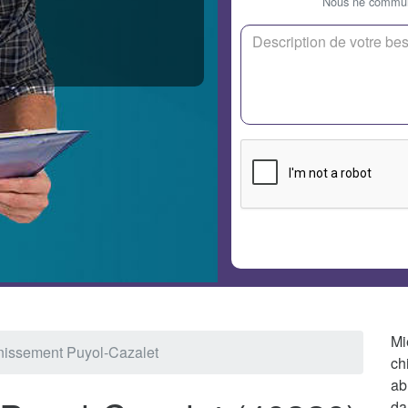
Nous ne communi
Mi
nissement Puyol-Cazalet
ch
ab
da