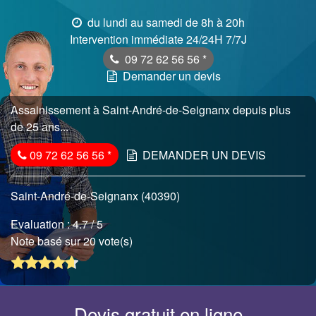
du lundi au samedi de 8h à 20h
Intervention immédiate 24/24H 7/7J
09 72 62 56 56
*
Demander un devis
Assainissement à Saint-André-de-Seignanx depuis plus
de 25 ans...
09 72 62 56 56
*
DEMANDER UN DEVIS
Saint-André-de-Seignanx (40390)
Evaluation :
4.7
/ 5
Note basé sur 20 vote(s)
Devis gratuit en ligne