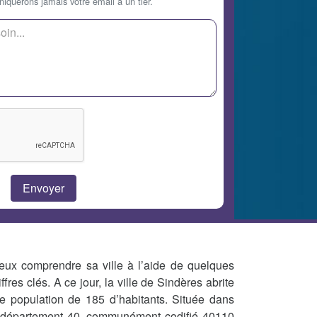
querons jamais votre email à un tier.
eux comprendre sa ville à l’aide de quelques
iffres clés. A ce jour, la ville de Sindères abrite
e population de 185 d’habitants. Située dans
 département 40, communément codifié 40110