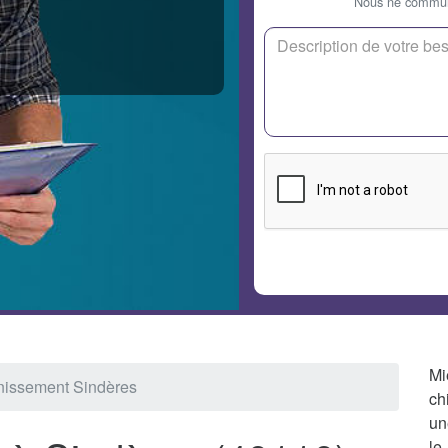
Nous ne communi
Mi
nissement Sindères
ch
un
le