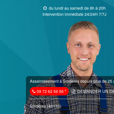
du lundi au samedi de 8h à 20h
Intervention immédiate 24/24H 7/7J
Assainissement à Sindères depuis plus de 25 a
09 72 62 56 56
*
DEMANDER UN D
Sindères (40110)