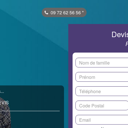
09 72 62 56 56
*
Devis
..
EVIS