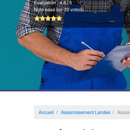
Evaluation :
4.8
/ 5
Note basé sur 33 vote(s)
Accueil
Assainissement Landes
Assai