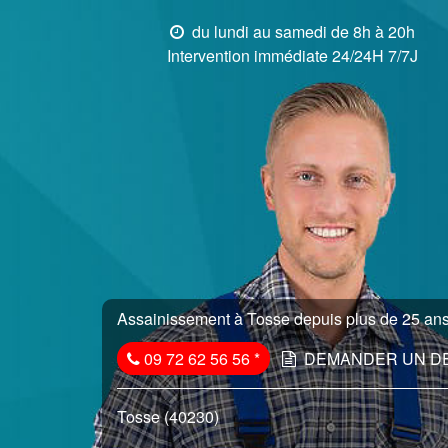
du lundi au samedi de 8h à 20h
Intervention immédiate 24/24H 7/7J
Assainissement à Tosse depuis plus de 25 ans.
09 72 62 56 56
*
DEMANDER UN D
Tosse (40230)