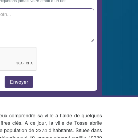
querons jamais votre email à un tier.
eux comprendre sa ville à l’aide de quelques
iffres clés. A ce jour, la ville de Tosse abrite
e population de 2374 d’habitants. Située dans
 département 40, communément codifié 40230