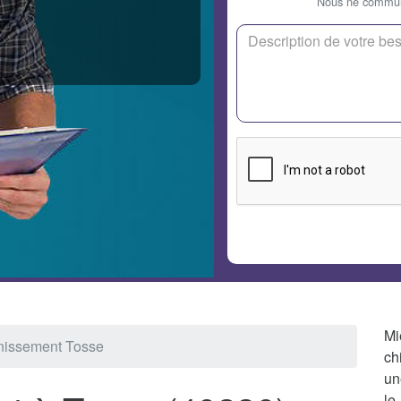
Nous ne communi
Mi
nissement Tosse
ch
un
le