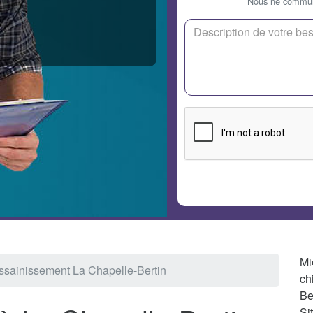
Nous ne communi
Mi
ssainissement La Chapelle-Bertin
ch
Be
Si