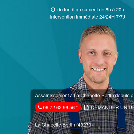
du lundi au samedi de 8h à 20h
Intervention immédiate 24/24H 7/7J
Assainissement à La Chapelle-Bertin depuis pl
09 72 62 56 56
*
DEMANDER UN D
La Chapelle-Bertin (43270)