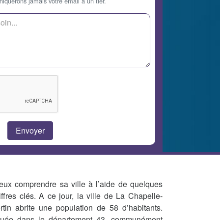
querons jamais votre email à un tier.
eux comprendre sa ville à l’aide de quelques
iffres clés. A ce jour, la ville de La Chapelle-
rtin abrite une population de 58 d’habitants.
tuée dans le département 43, communément