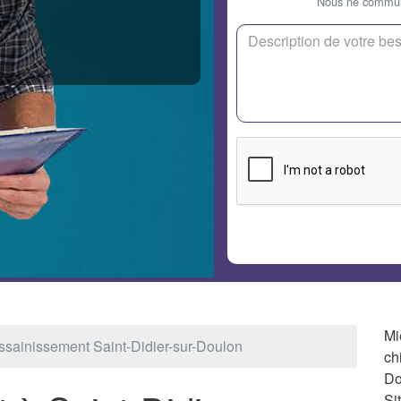
Nous ne communi
Mi
ssainissement Saint-Didier-sur-Doulon
ch
Do
Si