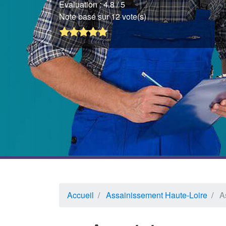
Evaluation :
4.8
/ 5
Note basé sur 12 vote(s)
Accueil
Assainissement Haute-Loire
A