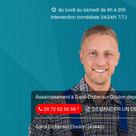
du lundi au samedi de 8h à 20h
Intervention immédiate 24/24H 7/7J
Assainissement à Saint-Didier-sur-Doulon depu
09 72 62 56 56
*
DEMANDER UN D
Saint-Didier-sur-Doulon (43440)