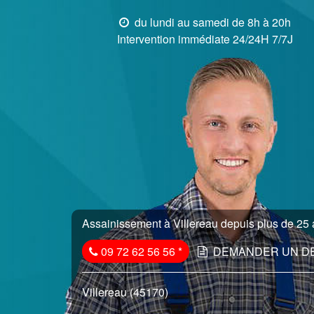
du lundi au samedi de 8h à 20h
Intervention immédiate 24/24H 7/7J
Assainissement à Villereau depuis plus de 25 a
09 72 62 56 56
*
DEMANDER UN D
Villereau (45170)