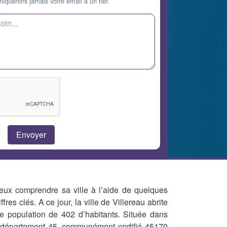
querons jamais votre email à un tier.
eux comprendre sa ville à l’aide de quelques
iffres clés. A ce jour, la ville de Villereau abrite
e population de 402 d’habitants. Située dans
 département 45, communément codifié 45170