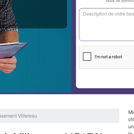
Nous ne communi
Mi
ssement Villereau
ch
un
le