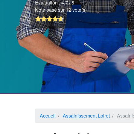
Evaluation :
4.7
/ 5
Note basé sur 12 vote(s)
Accueil
Assainissement Loiret
Assaini