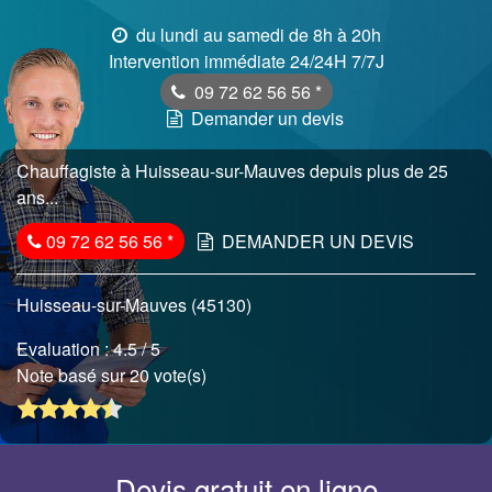
du lundi au samedi de 8h à 20h
Intervention immédiate 24/24H 7/7J
09 72 62 56 56
*
Demander un devis
Chauffagiste à Huisseau-sur-Mauves depuis plus de 25
ans...
09 72 62 56 56
*
DEMANDER UN DEVIS
Huisseau-sur-Mauves (45130)
Evaluation :
4.5
/ 5
Note basé sur 20 vote(s)
Devis gratuit en ligne