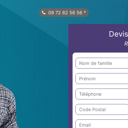
09 72 62 56 56
*
Devis
R