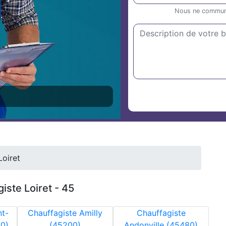
Nous ne communiq
Loiret
iste Loiret - 45
nt-
Chauffagiste Amilly
Chauffagiste
30)
(45200)
Andonville (45480)