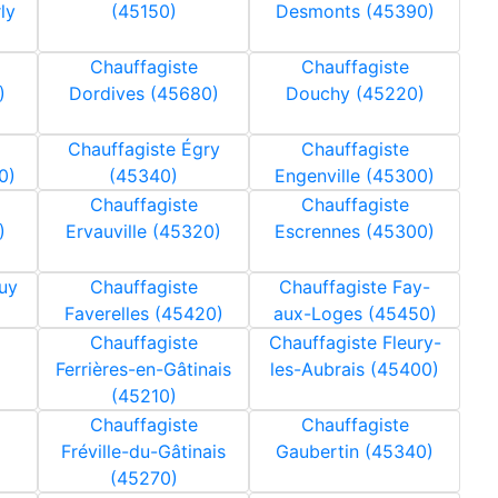
ly
(45150)
Desmonts (45390)
Chauffagiste
Chauffagiste
)
Dordives (45680)
Douchy (45220)
Chauffagiste Égry
Chauffagiste
0)
(45340)
Engenville (45300)
Chauffagiste
Chauffagiste
)
Ervauville (45320)
Escrennes (45300)
uy
Chauffagiste
Chauffagiste Fay-
Faverelles (45420)
aux-Loges (45450)
Chauffagiste
Chauffagiste Fleury-
Ferrières-en-Gâtinais
les-Aubrais (45400)
(45210)
Chauffagiste
Chauffagiste
Fréville-du-Gâtinais
Gaubertin (45340)
(45270)