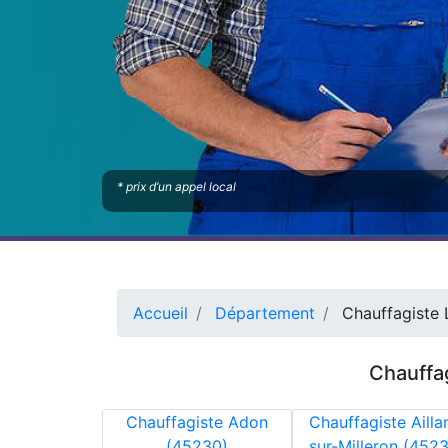
* prix d’un appel local
Accueil
Département
Chauffagiste 
Chauffag
Chauffagiste Adon
Chauffagiste Ailla
(45230)
sur-Milleron (452