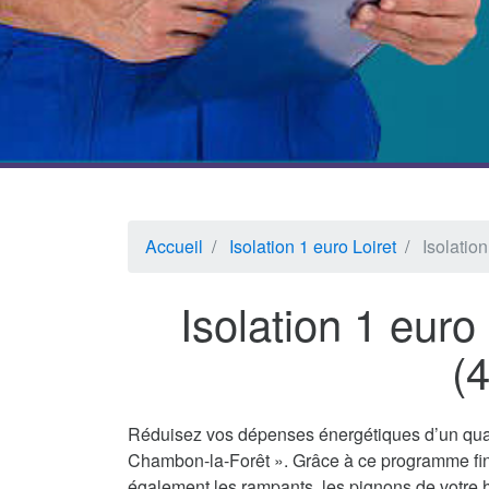
Accueil
Isolation 1 euro Loiret
Isolatio
Isolation 1 eur
(
Réduisez vos dépenses énergétiques d’un quar
Chambon-la-Forêt ». Grâce à ce programme fina
également les rampants, les pignons de votre h