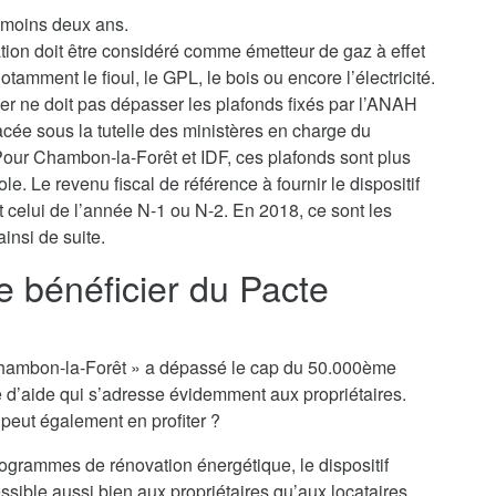
u moins deux ans.
ation doit être considéré comme émetteur de gaz à effet
tamment le fioul, le GPL, le bois ou encore l’électricité.
yer ne doit pas dépasser les plafonds fixés par l’ANAH
lacée sous la tutelle des ministères en charge du
our Chambon-la-Forêt et IDF, ces plafonds sont plus
le. Le revenu fiscal de référence à fournir le dispositif
 celui de l’année N-1 ou N-2. En 2018, ce sont les
insi de suite.
je bénéficier du Pacte
ro Chambon-la-Forêt » a dépassé le cap du 50.000ème
e d’aide qui s’adresse évidemment aux propriétaires.
n peut également en profiter ?
rogrammes de rénovation énergétique, le dispositif
sible aussi bien aux propriétaires qu’aux locataires,