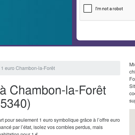
Mi
n 1 euro Chambon-la-Forêt
ch
Fo
o à Chambon-la-Forêt
Si
co
45340)
su
t pour seulement 1 euro symbolique grâce à l’offre euro
ncé par l’état, isolez vos combles perdus, mais
abitation pour 1 €.