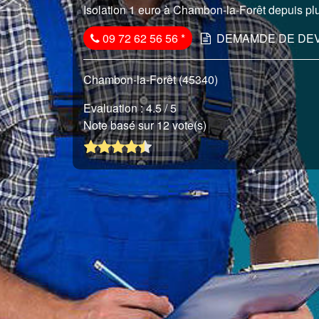
Isolation 1 euro à Chambon-la-Forêt depuis plu
09 72 62 56 56
*
DEMAMDE DE DEV
Chambon-la-Forêt (45340)
Evaluation :
4.5
/ 5
Note basé sur 12 vote(s)