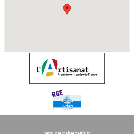
terminauxalternatifs.fr