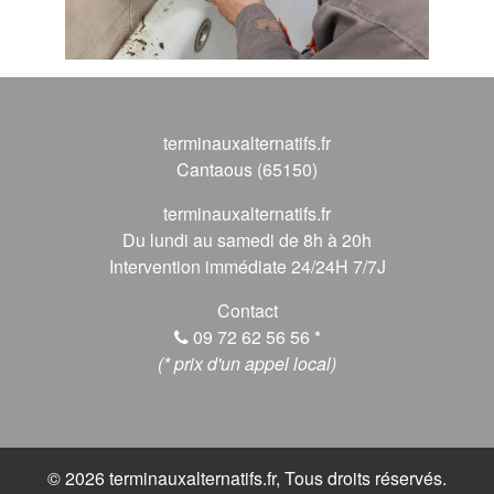
terminauxalternatifs.fr
Cantaous (65150)
terminauxalternatifs.fr
Du lundi au samedi de 8h à 20h
Intervention immédiate 24/24H 7/7J
Contact
09 72 62 56 56
*
(* prix d'un appel local)
© 2026 terminauxalternatifs.fr, Tous droits réservés.