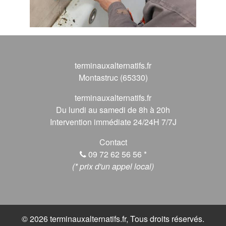
terminauxalternatifs.fr
Montastruc (65330)
terminauxalternatifs.fr
Du lundi au samedi de 8h à 20h
Intervention immédiate 24/24H 7/7J
Contact
09 72 62 56 56
*
(* prix d'un appel local)
© 2026 terminauxalternatifs.fr, Tous droits réservés.