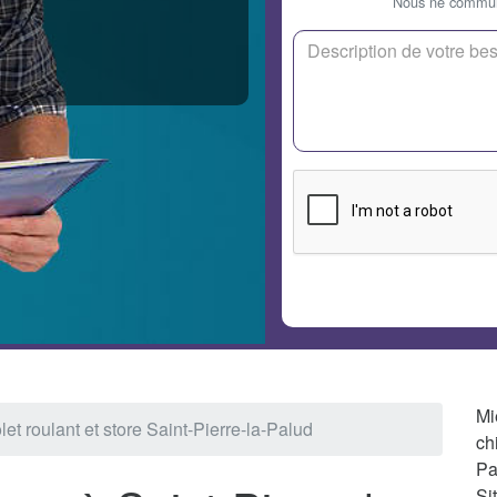
Nous ne communi
Mi
let roulant et store Saint-Pierre-la-Palud
ch
Pa
Si