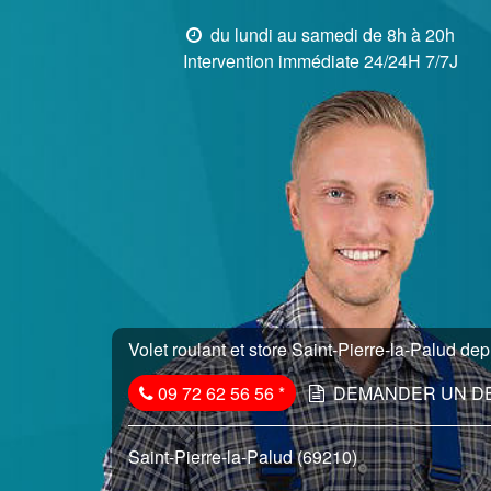
du lundi au samedi de 8h à 20h
Intervention immédiate 24/24H 7/7J
Volet roulant et store Saint-Pierre-la-Palud dep
09 72 62 56 56
*
DEMANDER UN D
Saint-Pierre-la-Palud (69210)