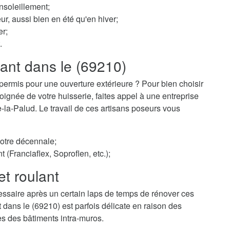
nsoleillement;
ur, aussi bien en été qu'en hiver;
er;
.
lant dans le (69210)
permis pour une ouverture extérieure ? Pour bien choisir
ignée de votre huisserie, faites appel à une entreprise
re-la-Palud. Le travail de ces artisans poseurs vous
votre décennale;
t (Franciaflex, Soproflen, etc.);
et roulant
essaire après un certain laps de temps de rénover ces
t dans le (69210) est parfois délicate en raison des
es des bâtiments intra-muros.