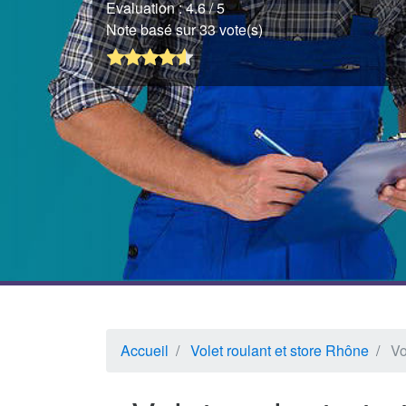
Evaluation :
4.6
/ 5
Note basé sur 33 vote(s)
Accueil
Volet roulant et store Rhône
Vo