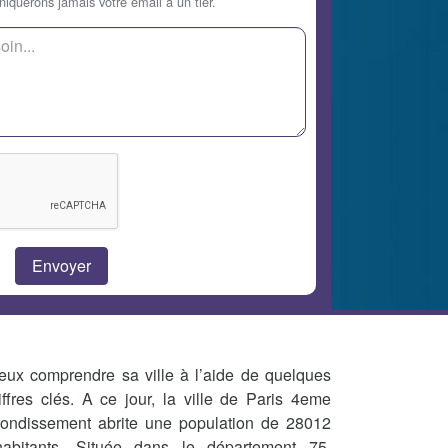
querons jamais votre email à un tier.
eux comprendre sa ville à l’aide de quelques
iffres clés. A ce jour, la ville de Paris 4eme
rondissement abrite une population de 28012
habitants. Située dans le département 75,