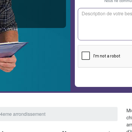
Nous ne communi
Mi
 4eme arrondissement
ch
ar
d’