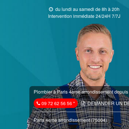
du lundi au samedi de 8h à 20h
Intervention immédiate 24/24H 7/7J
Plombier à Paris 4eme arrondissement depuis p
09 72 62 56 56
*
DEMANDER UN D
Paris 4eme arrondissement (75004)