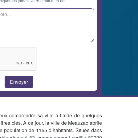
querons jamais votre email à un tier.
eux comprendre sa ville à l’aide de quelques
iffres clés. A ce jour, la ville de Meauzac abrite
e population de 1155 d’habitants. Située dans
 département 82, communément codifié 82290