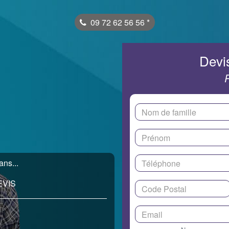
09 72 62 56 56
*
Devis
ns...
EVIS