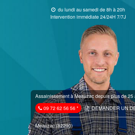
du lundi au samedi de 8h à 20h
Intervention immédiate 24/24H 7/7J
Assainissement à Meauzac depuis plus de 25 a
09 72 62 56 56
*
DEMANDER UN D
Meauzac (82290)