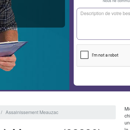
Nous ne communi
Mi
Assainissement Meauzac
ch
un
le