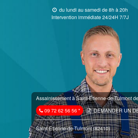
du lundi au samedi de 8h à 20h
Intervention immédiate 24/24H 7/7J
Assainissement à Saint-Étienne-de-Tulmont dep
09 72 62 56 56
*
DEMANDER UN D
Saint-Étienne-de-Tulmont (82410)