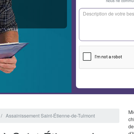
Nous ne communi
Mi
Assainissement Saint-Étienne-de-Tulmont
ch
de
d’