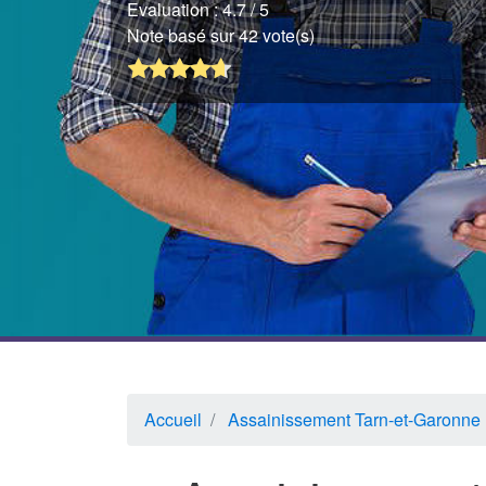
Evaluation :
4.7
/ 5
Note basé sur 42 vote(s)
Accueil
Assainissement Tarn-et-Garonne