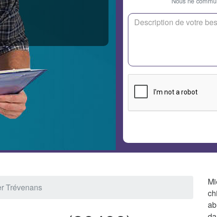
Nous ne communi
Mi
ier Trévenans
ch
ab
da