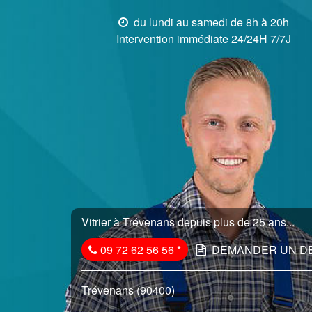
du lundi au samedi de 8h à 20h
Intervention immédiate 24/24H 7/7J
Vitrier à Trévenans depuis plus de 25 ans...
09 72 62 56 56
*
DEMANDER UN D
Trévenans (90400)