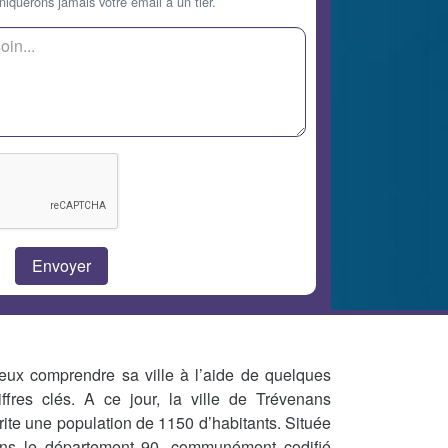
querons jamais votre email à un tier.
eux comprendre sa ville à l’aide de quelques
iffres clés. A ce jour, la ville de Trévenans
rite une population de 1150 d’habitants. Située
ns le département 90, communément codifié