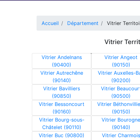
Accueil
Département
Vitrier Territo
Vitrier Terri
Vitrier Andelnans
Vitrier Angeot
* prix d’un appel local
(90400)
(90150)
Vitrier Autrechêne
Vitrier Auxelles-B
(90140)
(90200)
Vitrier Bavilliers
Vitrier Beaucour
(90850)
(90500)
Vitrier Bessoncourt
Vitrier Béthonvilli
(90160)
(90150)
Vitrier Bourg-sous-
Vitrier Bourogn
Châtelet (90110)
(90140)
Vitrier Buc (90800)
Vitrier Charmoi