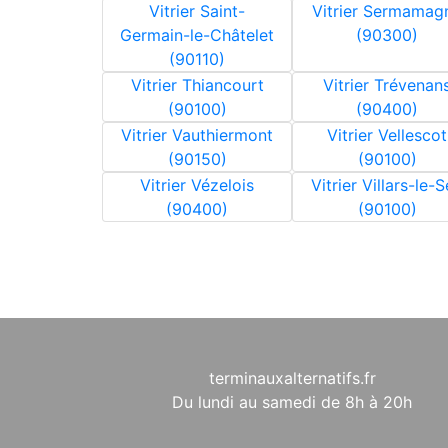
Vitrier Saint-
Vitrier Sermamag
Germain-le-Châtelet
(90300)
(90110)
Vitrier Thiancourt
Vitrier Trévenan
(90100)
(90400)
Vitrier Vauthiermont
Vitrier Vellescot
(90150)
(90100)
Vitrier Vézelois
Vitrier Villars-le-
(90400)
(90100)
terminauxalternatifs.fr
Du lundi au samedi de 8h à 20h