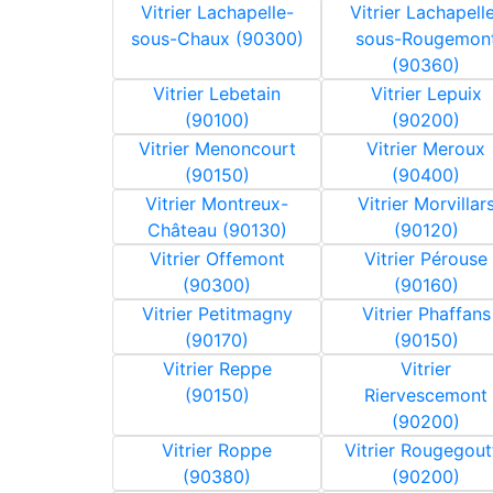
Vitrier Lachapelle-
Vitrier Lachapell
sous-Chaux (90300)
sous-Rougemon
(90360)
Vitrier Lebetain
Vitrier Lepuix
(90100)
(90200)
Vitrier Menoncourt
Vitrier Meroux
(90150)
(90400)
Vitrier Montreux-
Vitrier Morvillar
Château (90130)
(90120)
Vitrier Offemont
Vitrier Pérouse
(90300)
(90160)
Vitrier Petitmagny
Vitrier Phaffans
(90170)
(90150)
Vitrier Reppe
Vitrier
(90150)
Riervescemont
(90200)
Vitrier Roppe
Vitrier Rougegout
(90380)
(90200)