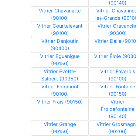
(90140)
Vitrier Chavanatte
Vitrier Chavanne
(90100)
les-Grands (9010
Vitrier Courtelevant
Vitrier Cravanch
(90100)
(90300)
Vitrier Danjoutin
Vitrier Delle (901
(90400)
Vitrier Eguenigue
Vitrier Éloie (903
(90150)
Vitrier Évette-
Vitrier Faverois
Salbert (90350)
(90100)
Vitrier Florimont
Vitrier Fontaine
(90100)
(90150)
Vitrier Frais (90150)
Vitrier
Froidefontaine
(90140)
Vitrier Grange
Vitrier Grosmagn
(90150)
(90200)