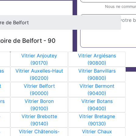
Nous ne communiq
ire de Belfort
toire de Belfort - 90
Vitrier Anjoutey
Vitrier Argiésans
(90170)
(90800)
as
Vitrier Auxelles-Haut
Vitrier Banvillars
(90200)
(90800)
t
Vitrier Belfort
Vitrier Bermont
(90000)
(90400)
ers
Vitrier Boron
Vitrier Botans
(90100)
(90400)
e
Vitrier Brebotte
Vitrier Bretagne
(90140)
(90130)
s
Vitrier Châtenois-
Vitrier Chaux