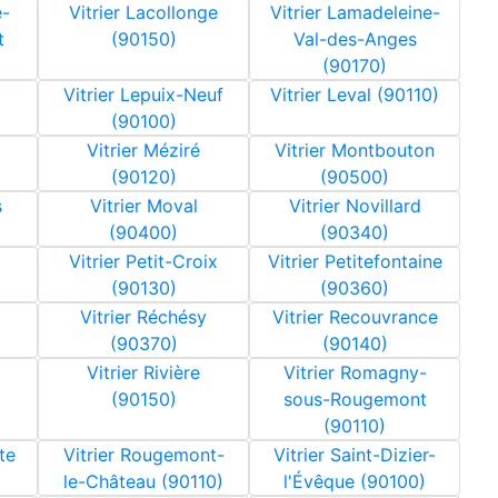
e-
Vitrier Lacollonge
Vitrier Lamadeleine-
t
(90150)
Val-des-Anges
(90170)
Vitrier Lepuix-Neuf
Vitrier Leval (90110)
(90100)
Vitrier Méziré
Vitrier Montbouton
(90120)
(90500)
s
Vitrier Moval
Vitrier Novillard
(90400)
(90340)
Vitrier Petit-Croix
Vitrier Petitefontaine
(90130)
(90360)
Vitrier Réchésy
Vitrier Recouvrance
(90370)
(90140)
Vitrier Rivière
Vitrier Romagny-
(90150)
sous-Rougemont
(90110)
te
Vitrier Rougemont-
Vitrier Saint-Dizier-
le-Château (90110)
l'Évêque (90100)