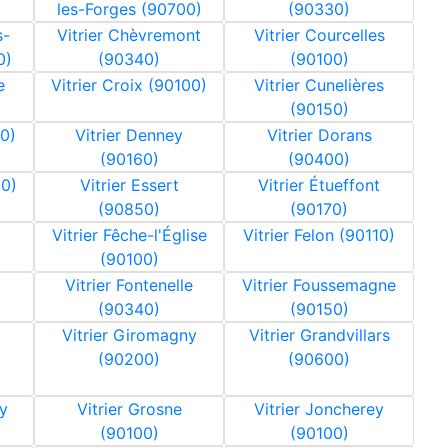
les-Forges (90700)
(90330)
s-
Vitrier Chèvremont
Vitrier Courcelles
0)
(90340)
(90100)
e
Vitrier Croix (90100)
Vitrier Cunelières
(90150)
00)
Vitrier Denney
Vitrier Dorans
(90160)
(90400)
00)
Vitrier Essert
Vitrier Étueffont
(90850)
(90170)
Vitrier Fêche-l'Église
Vitrier Felon (90110)
(90100)
Vitrier Fontenelle
Vitrier Foussemagne
(90340)
(90150)
Vitrier Giromagny
Vitrier Grandvillars
(90200)
(90600)
y
Vitrier Grosne
Vitrier Joncherey
(90100)
(90100)