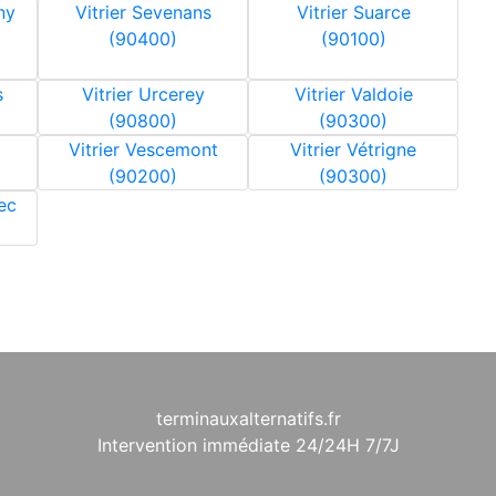
ny
Vitrier Sevenans
Vitrier Suarce
(90400)
(90100)
s
Vitrier Urcerey
Vitrier Valdoie
(90800)
(90300)
Vitrier Vescemont
Vitrier Vétrigne
(90200)
(90300)
Sec
terminauxalternatifs.fr
Intervention immédiate 24/24H 7/7J