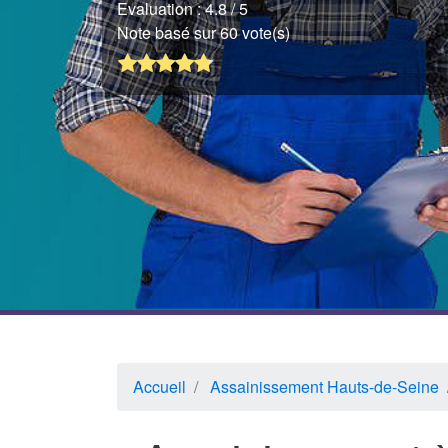
Evaluation :
4.8
/ 5
Note basé sur 60 vote(s)
Accueil
Assainissement Hauts-de-Seine