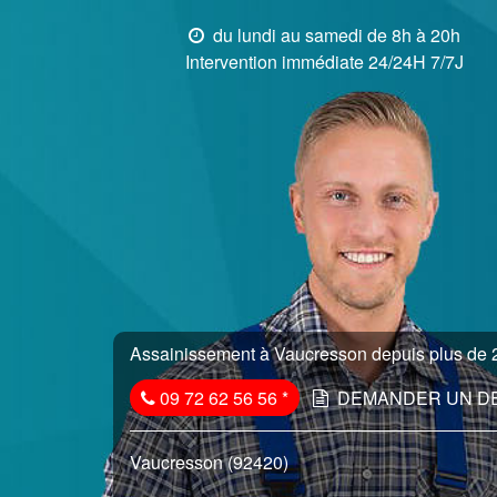
du lundi au samedi de 8h à 20h
Intervention immédiate 24/24H 7/7J
Assainissement à Vaucresson depuis plus de 2
09 72 62 56 56
*
DEMANDER UN D
Vaucresson (92420)