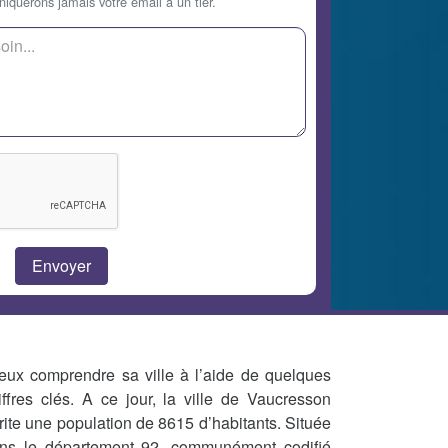
querons jamais votre email à un tier.
eux comprendre sa ville à l’aide de quelques
iffres clés. A ce jour, la ville de Vaucresson
rite une population de 8615 d’habitants. Située
ns le département 92, communément codifié