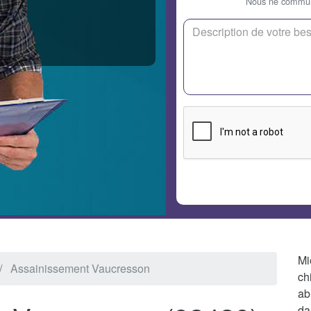
Nous ne communi
Mi
Assainissement Vaucresson
ch
ab
da