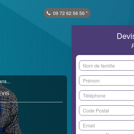
09 72 62 56 56
*
Devis
ns...
EVIS