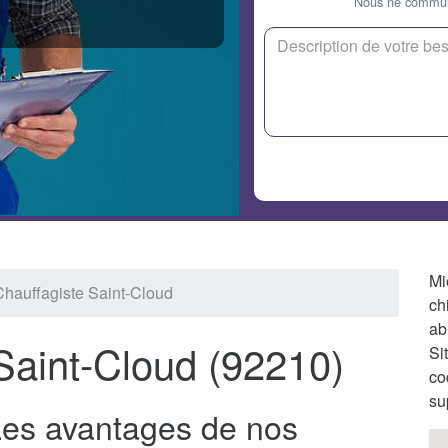
Nous ne communi
Mi
Chauffagiste Saint-Cloud
ch
ab
Saint-Cloud (92210)
Si
co
su
Les avantages de nos