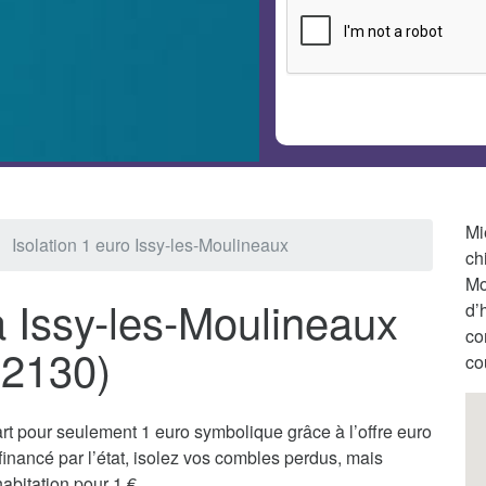
Mi
Isolation 1 euro Issy-les-Moulineaux
ch
Mo
à Issy-les-Moulineaux
d’
co
92130)
co
t pour seulement 1 euro symbolique grâce à l’offre euro
inancé par l’état, isolez vos combles perdus, mais
abitation pour 1 €.