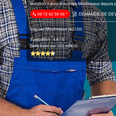
Isolation 1 euro à Issy-les-Moulineaux depuis p
09 72 62 56 56
*
DEMAMDE DE DEV
Issy-les-Moulineaux (92130)
Evaluation :
4.6
/ 5
Note basé sur 103 vote(s)