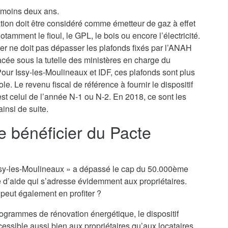
u moins deux ans.
ation doit être considéré comme émetteur de gaz à effet
tamment le fioul, le GPL, le bois ou encore l’électricité.
yer ne doit pas dépasser les plafonds fixés par l’ANAH
lacée sous la tutelle des ministères en charge du
ur Issy-les-Moulineaux et IDF, ces plafonds sont plus
le. Le revenu fiscal de référence à fournir le dispositif
est celui de l’année N-1 ou N-2. En 2018, ce sont les
insi de suite.
je bénéficier du Pacte
o Issy-les-Moulineaux » a dépassé le cap du 50.000ème
e d’aide qui s’adresse évidemment aux propriétaires.
n peut également en profiter ?
rogrammes de rénovation énergétique, le dispositif
cessible aussi bien aux propriétaires qu’aux locataires,