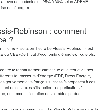
yers à revenus modestes de 25% à 30% selon ADEME
ise de l’énergie).
.
essis-Robinson : comment
ce ?
t, l’offre « Isolation 1 euro Le Plessis-Robinson » est
E ou CEE (Certificat d’économie d’énergie). Toutefois, il
 contre le réchauffement climatique et la réduction des
ifférents fournisseurs d’énergie (EDF, Direct Energie,
 les gouvernements français successifs proposent à ces
nt de ces taxes s’ils incitent les particuliers à
que, notamment l’isolation des combles perdus
on de nombreux logements sur Le Plessis-Robinson dans le