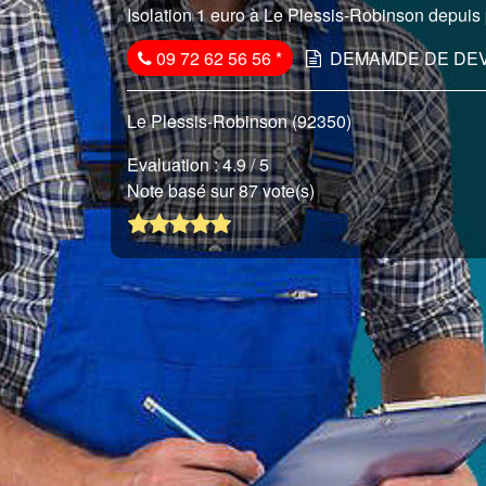
Isolation 1 euro à Le Plessis-Robinson depuis 
09 72 62 56 56
*
DEMAMDE DE DEV
Le Plessis-Robinson (92350)
Evaluation :
4.9
/ 5
Note basé sur 87 vote(s)