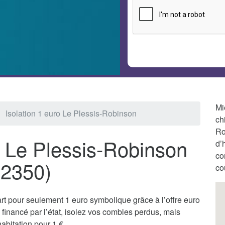
Mi
Isolation 1 euro Le Plessis-Robinson
ch
Ro
à Le Plessis-Robinson
d’
co
92350)
co
t pour seulement 1 euro symbolique grâce à l’offre euro
inancé par l’état, isolez vos combles perdus, mais
abitation pour 1 €.