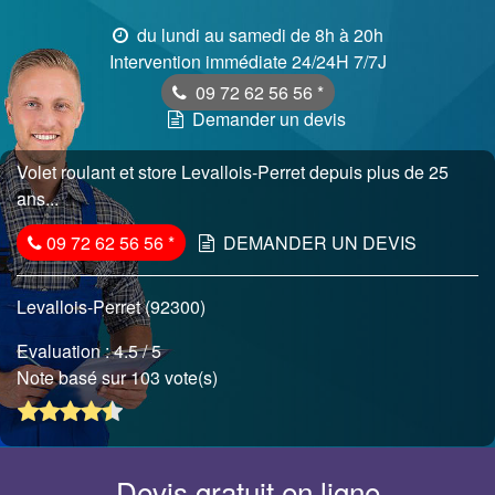
du lundi au samedi de 8h à 20h
Intervention immédiate 24/24H 7/7J
09 72 62 56 56
*
Demander un devis
Volet roulant et store Levallois-Perret depuis plus de 25
ans...
09 72 62 56 56
*
DEMANDER UN DEVIS
Levallois-Perret (92300)
Evaluation :
4.5
/ 5
Note basé sur 103 vote(s)
Devis gratuit en ligne