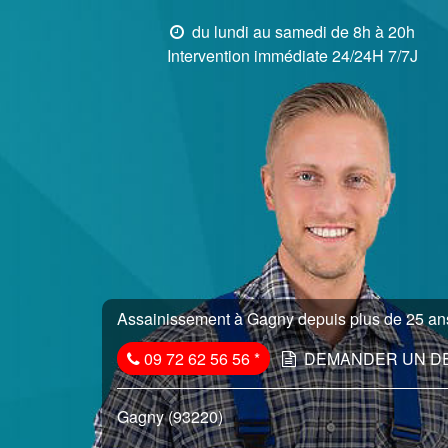
du lundi au samedi de 8h à 20h
Intervention immédiate 24/24H 7/7J
Assainissement à Gagny depuis plus de 25 ans
09 72 62 56 56
*
DEMANDER UN D
Gagny (93220)