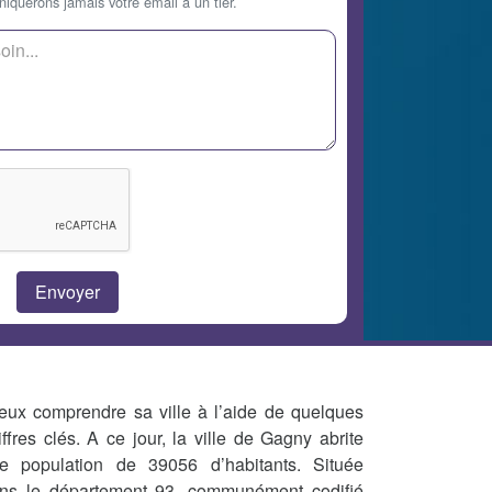
querons jamais votre email à un tier.
eux comprendre sa ville à l’aide de quelques
iffres clés. A ce jour, la ville de Gagny abrite
e population de 39056 d’habitants. Située
ns le département 93, communément codifié