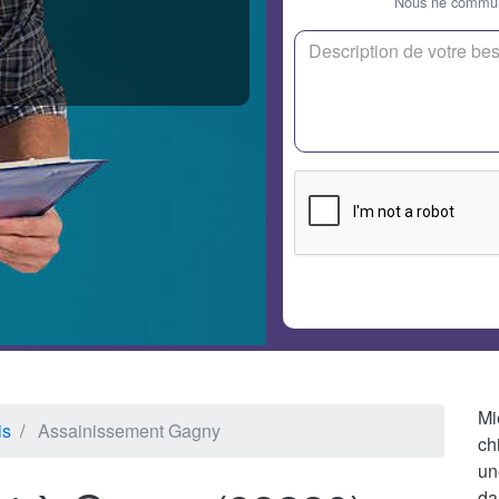
Nous ne communi
Mi
is
Assainissement Gagny
ch
un
da