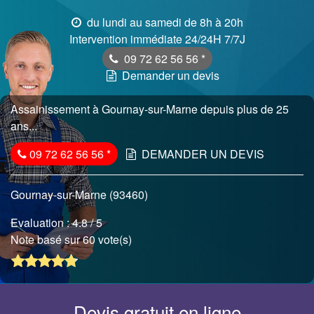
du lundi au samedi de 8h à 20h
Intervention immédiate 24/24H 7/7J
09 72 62 56 56
*
Demander un devis
Assainissement à Gournay-sur-Marne depuis plus de 25
ans...
09 72 62 56 56
*
DEMANDER UN DEVIS
Gournay-sur-Marne (93460)
Evaluation :
4.8
/ 5
Note basé sur 60 vote(s)
Devis gratuit en ligne