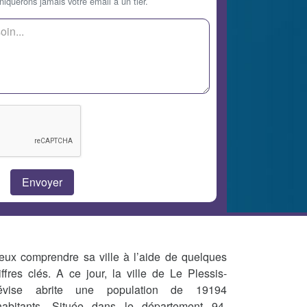
querons jamais votre email à un tier.
eux comprendre sa ville à l’aide de quelques
iffres clés. A ce jour, la ville de Le Plessis-
évise abrite une population de 19194
habitants. Située dans le département 94,