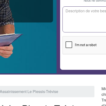
Nous ne communi
Mi
Assainissement Le Plessis-Trévise
ch
Tr
d’