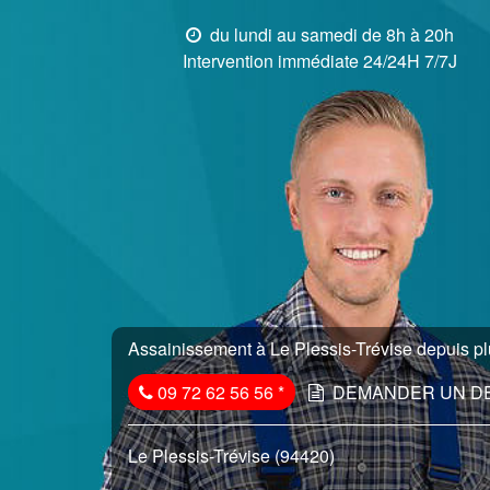
du lundi au samedi de 8h à 20h
Intervention immédiate 24/24H 7/7J
Assainissement à Le Plessis-Trévise depuis pl
09 72 62 56 56
*
DEMANDER UN D
Le Plessis-Trévise (94420)