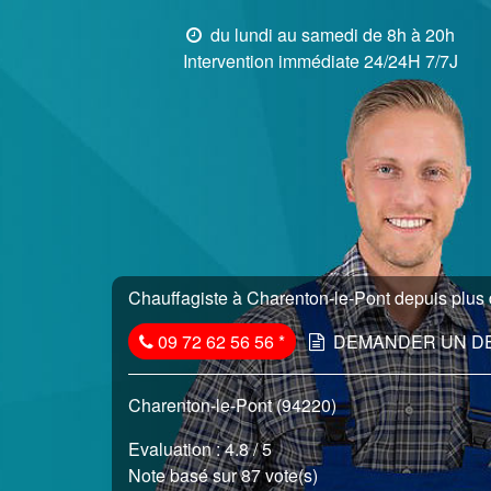
du lundi au samedi de 8h à 20h
Intervention immédiate 24/24H 7/7J
Chauffagiste à Charenton-le-Pont depuis plus 
09 72 62 56 56
*
DEMANDER UN D
Charenton-le-Pont (94220)
Evaluation :
4.8
/ 5
Note basé sur 87 vote(s)