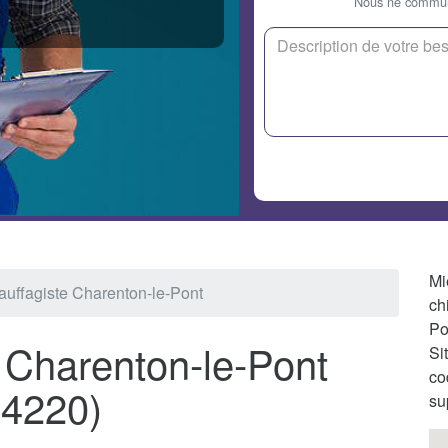
Nous ne communi
Mi
uffagiste Charenton-le-Pont
ch
Po
 Charenton-le-Pont
Si
co
94220)
su