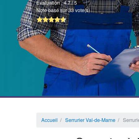
Evaluation :
4.7
/ 5
Note basé sur 33 vote(s)
Accueil
Serrurier Val-de-Marne
Serruri