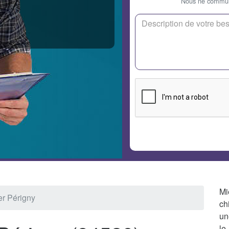
Nous ne communi
Mi
er Périgny
ch
un
le