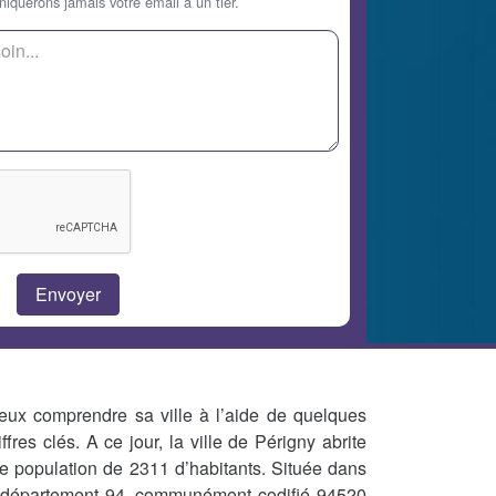
querons jamais votre email à un tier.
eux comprendre sa ville à l’aide de quelques
iffres clés. A ce jour, la ville de Périgny abrite
e population de 2311 d’habitants. Située dans
 département 94, communément codifié 94520