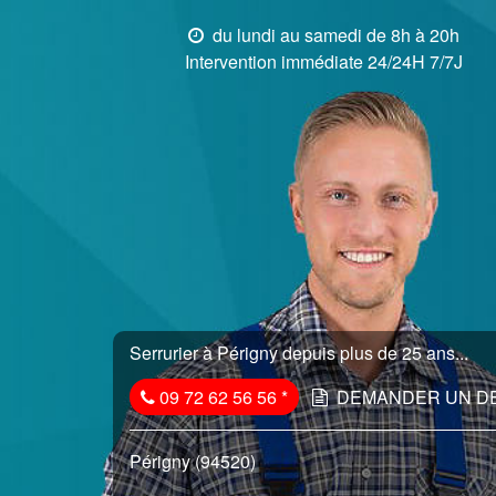
du lundi au samedi de 8h à 20h
Intervention immédiate 24/24H 7/7J
Serrurier à Périgny depuis plus de 25 ans...
09 72 62 56 56
*
DEMANDER UN D
Périgny (94520)