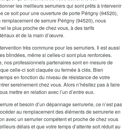
onner les meilleurs serruriers qui sont prêts à intervenir
e ce soit pour une ouverture de porte Périgny (94520),
n remplacement de serrure Périgny (94520), nous
el le plus proche de chez vous, à des tarifs
tériaux et de la main d’œuvre.
tervention très commune pour les serruriers. Il est aussi
es blindées, même si celles-ci sont plus renforcées.
re, nos professionnels partenaires sont en mesure de
que celle-ci soit claquée ou fermée à clés. Bien
temps en fonction du niveau de résistance de votre
ntrer sereinement chez vous. Alors n’hésitez pas à faire
us mettre en relation avec l’un d’entre eux.
errure et besoin d’un dépannage serrurerie, ce n’est pas
procéder au remplacement des éléments de serrurerie en
ion avec un serrurier compétent et proche de chez vous
illeurs délais et que votre temps d’attente soit réduit au