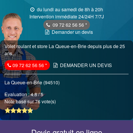
du lundi au samedi de 8h à 20h
Intervention immédiate 24/24H 7/7J
09 72 62 56 56
*
Demander un devis
Volet roulant et store La Queue-en-Brie depuis plus de 25
ans...
09 72 62 56 56
*
DEMANDER UN DEVIS
La Queue-en-Brie (94510)
Evaluation :
4.8
/ 5
Note basé sur 76 vote(s)
Devis gratuit en ligne